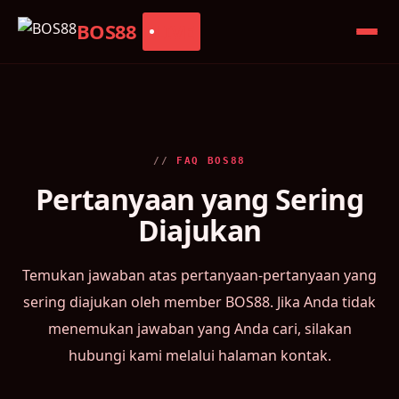
BOS88
LIVE
FAQ BOS88
Pertanyaan yang Sering
Diajukan
Temukan jawaban atas pertanyaan-pertanyaan yang
sering diajukan oleh member BOS88. Jika Anda tidak
menemukan jawaban yang Anda cari, silakan
hubungi kami melalui halaman kontak.