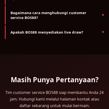
dekat. Pantau terus informasi terbaru dari kami.
naga, colok jitu, 50-50, shio, kombinasi, dasar, dan
firewall canggih, dan sistem deteksi intrusi real-time.
Tentu saja. BOS88 menyediakan bonus new member
tengah tepi. Semua jenis taruhan bisa dimainkan di
Semua data member dilindungi dengan ketat. BOS88
Bagaimana cara menghubungi customer
sebesar 50% untuk deposit pertama Anda. Selain itu,
semua pasaran yang tersedia.
▼
service BOS88?
telah dipercaya oleh lebih dari 40.000 member aktif dan
ada juga bonus deposit harian, cashback mingguan,
memiliki rating 4.9 dari 5 bintang di berbagai forum
bonus referral, dan berbagai promo menarik lainnya.
Customer service BOS88 tersedia 24 jam nonstop melalui
togel online. Pembayaran kemenangan selalu tepat
Apakah BOS88 menyediakan live draw?
Setiap bonus memiliki syarat dan ketentuan yang jelas
▼
berbagai saluran. Anda bisa menggunakan live chat
waktu tanpa alasan.
dan transparan. Tim CS BOS88 siap menjelaskan detail
yang tersedia langsung di situs BOS88, menghubungi
Ya, BOS88 menyediakan fitur live draw untuk semua
setiap promo yang sedang berlangsung.
via WhatsApp, atau menelepon hotline kami. Tim CS
pasaran utama. Anda bisa menyaksikan langsung proses
BOS88 akan merespon pertanyaan Anda dengan cepat
pengundian nomor untuk
togel Hongkong
,
togel
dan profesional. Untuk informasi lebih lengkap,
Singapore
, dan
togel Sydney
secara real-time. Live draw
kunjungi halaman
kontak
kami.
bisa diakses dari menu yang tersedia di situs BOS88.
Dengan fitur ini, Anda bisa memastikan keaslian result
Masih Punya Pertanyaan?
secara langsung.
Tim customer service BOS88 siap membantu Anda 24
jam. Hubungi kami melalui halaman kontak atau
daftar sekarang untuk mulai bermain.